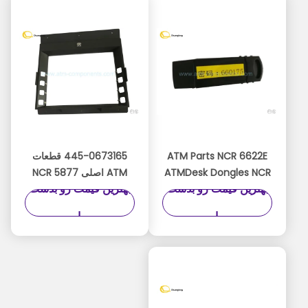
445-0767382
4450767382
ATM Parts NCR 6622E
445-0673165 قطعات
ATMDesk Dongles NCR
ATM اصلی NCR 5877
بهترین قیمت رو بدست
بهترین قیمت رو بدست
CRT FDK Assy FDK
Personas SelfService
Assembly 4450673165
ATM Dongle
بیار
بیار