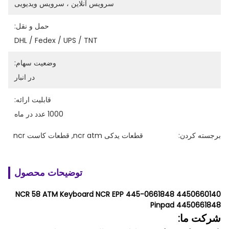
سرویس آنلاین ، سرویس ویدیویی
حمل و نقل:
DHL / Fedex / UPS / TNT
وضعیت سهام:
در انبار
قابلیت ارائه:
1000 عدد در ماه
برجسته کردن:
قطعات یدکی ncr atm
, 
قطعات کاست ncr
توضیحات محصول
4450660140 445-0661848 NCR 58 ATM Keyboard NCR EPP
Pinpad 4450661848
شرکت ما: