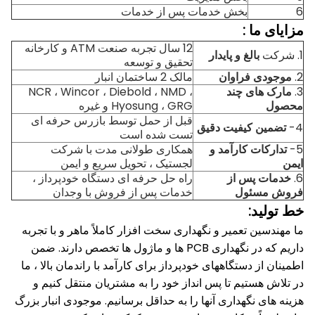
6
بخش خدمات پس از خدمات
مزایای
ما
:
12 سال تجربه صنعت ATM و کارخانه
1. شرکت
بالغ و پایدار
تحقیق و توسعه
2.
موجودی فراوان
مالک 2 ساختمان انبار
3.
مارک های چند
NCR ، Wincor ، Diebold ، NMD ،
محصول
Hyosung ، GRG و غیره
قبل از حمل توسط بازرس حرفه ای
4-
تضمین کیفیت دقیق
تست شده است
5-
تدارکات کارآمد و
همکاری طولانی مدت با شرکت
ایمن
لجستیک ، تحویل سریع و ایمن
6.
خدمات پس از
راه حل حرفه ای دستگاه خودپرداز ،
فروش مسئول
خدمات پس از فروش با وجدان
خط تولید:
ما مهندسین تعمیر و نگهداری سخت افزار کاملاً ماهر و با تجربه
داریم که در نگهداری PCB ها و ماژول ها تخصص دارند.
ضمن
اطمینان از دستگاههای خودپرداز برای کارآمد با راندمان بالا ، ما
در تلاش هستیم تا پس انداز خود را به مشتریان منتقل کنیم و
هزینه های نگهداری آنها را به حداقل برسانیم.
موجودی انبار بزرگ