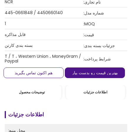
NCR
نام تجاری:
4450660140 / 445-0661848
شماره مدل:
1
MOQ:
قابل مذاکره
قیمت:
بسته بندی کارتن
جزئیات بسته بندی:
T / T ، Western Union ، MoneyGram /
شرایط پرداخت:
Paypal
بهترین قیمت رو بدست بیار
هم اکنون تماس بگیرید
اطلاعات جزئیات
توضیحات محصول
اطلاعات جزئیات
محل منبع: