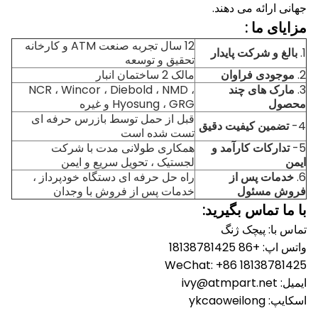
جهانی ارائه می دهند.
مزایای
ما
:
12 سال تجربه صنعت ATM و کارخانه
1.
بالغ و شرکت پایدار
تحقیق و توسعه
2.
موجودی فراوان
مالک 2 ساختمان انبار
3.
مارک های چند
NCR ، Wincor ، Diebold ، NMD ،
محصول
Hyosung ، GRG و غیره
قبل از حمل توسط بازرس حرفه ای
4-
تضمین کیفیت دقیق
تست شده است
5-
تدارکات کارآمد و
همکاری طولانی مدت با شرکت
ایمن
لجستیک ، تحویل سریع و ایمن
6.
خدمات پس از
راه حل حرفه ای دستگاه خودپرداز ،
فروش مسئول
خدمات پس از فروش با وجدان
با ما تماس بگیرید:
تماس با: پیچک ژنگ
واتس اپ: +86 18138781425
WeChat: +86 18138781425
ایمیل: ivy@atmpart.net
اسکایپ: ykcaoweilong