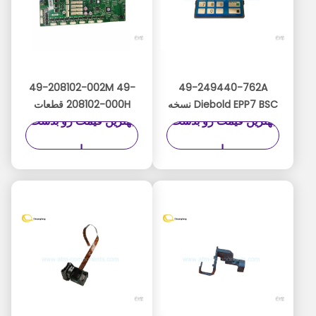
49-208102-002M 49-
49-249440-762A
Diebold EPP7 BSC نسخه
208102-000H قطعات
بهترین قیمت رو بدست
بهترین قیمت رو بدست
ATM Diebold ATA CCA
Spainish Diebold EPP7
Board 49208102002M
49249447707B 49-
بیار
بیار
49208102000H
249447-707B