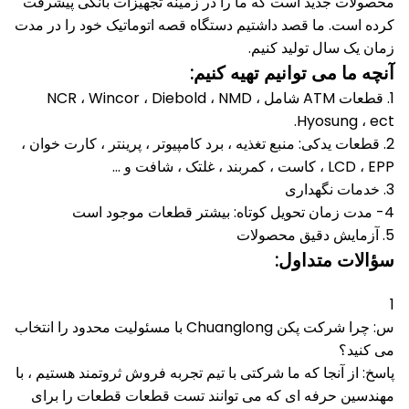
محصولات جدید است که ما را در زمینه تجهیزات بانکی پیشرفت
کرده است.
ما قصد داشتیم دستگاه قصه اتوماتیک خود را در مدت
زمان یک سال تولید کنیم.
آنچه ما می توانیم تهیه کنیم:
1. قطعات ATM شامل NCR ، Wincor ، Diebold ، NMD ،
Hyosung ، ect.
2. قطعات یدکی: منبع تغذیه ، برد کامپیوتر ، پرینتر ، کارت خوان ،
LCD ، EPP ، کاست ، کمربند ، غلتک ، شافت و ...
3. خدمات نگهداری
4- مدت زمان تحویل کوتاه: بیشتر قطعات موجود است
5. آزمایش دقیق محصولات
سؤالات متداول:
1
س: چرا شرکت پکن Chuanglong با مسئولیت محدود را انتخاب
می کنید؟
پاسخ: از آنجا که ما شرکتی با تیم تجربه فروش ثروتمند هستیم ، با
مهندسین حرفه ای که می توانند تست قطعات قطعات را برای