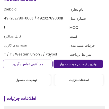
Diebold
نام تجاری:
49-202789-000B / 49202789000B
شماره مدل:
1
MOQ:
قابل مذاکره
قیمت:
بسته بندی کارتن
جزئیات بسته بندی:
T / T ، Western Union ، / Paypal
شرایط پرداخت:
بهترین قیمت رو بدست بیار
هم اکنون تماس بگیرید
اطلاعات جزئیات
توضیحات محصول
اطلاعات جزئیات