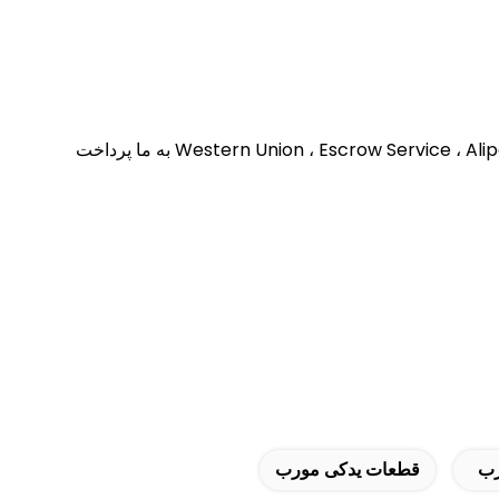
پاسخ: مشتریان می توانند با پرداخت پول به حساب بانکی شرکت ما (T / T) ، Western Union ، Escrow Service ، Alipay ، Paypal به ما پرداخت
رب
قطعات یدکی مورب