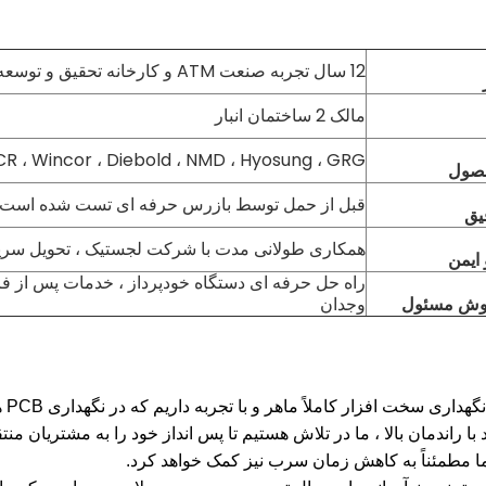
12 سال تجربه صنعت ATM و کارخانه تحقیق و توسعه
مالک 2 ساختمان انبار
NCR ، Wincor ، Diebold ، NMD ، Hyosung ، GRG و غی
حصول
قبل از حمل توسط بازرس حرفه ای تست شده است
یق
همکاری طولانی مدت با شرکت لجستیک ، تحویل سریع
 ایمن
راه حل حرفه ای دستگاه خودپرداز ، خدمات پس از ف
وش مسئول
وجدان
سخت افزار کاملاً ماهر و با تجربه داریم که در نگهداری PCB ها و ماژول ها تخصص دارند.
با راندمان بالا ، ما در تلاش هستیم تا پس انداز خود را به مشتریان منت
ا مطمئناً به کاهش زمان سرب نیز کمک خواهد کرد.