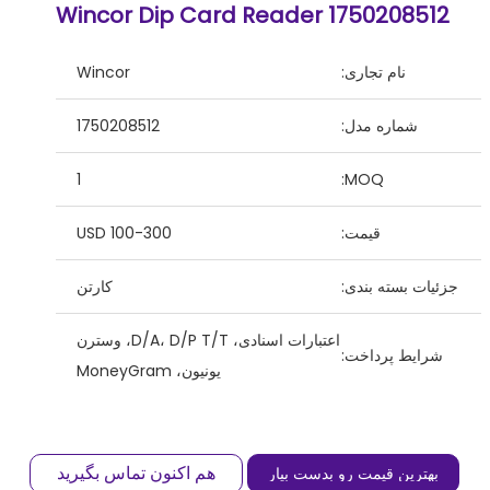
Wincor Dip Card Reader 1750208512
نام تجاری:
Wincor
شماره مدل:
1750208512
1
MOQ:
قیمت:
USD 100-300
جزئیات بسته بندی:
کارتن
اعتبارات اسنادی، D/A، D/P T/T، وسترن
شرایط پرداخت:
یونیون، MoneyGram
هم اکنون تماس بگیرید
بهترین قیمت رو بدست بیار