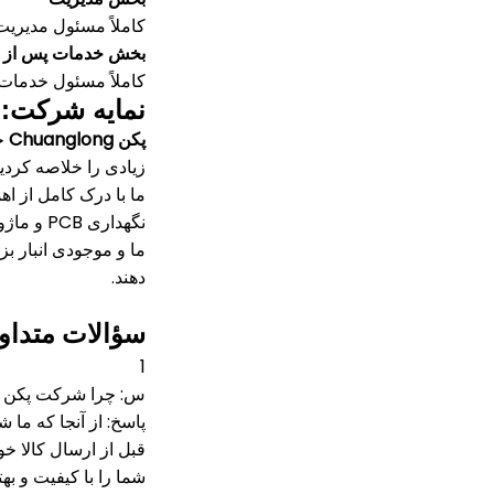
کاملاً مسئول مدیر
بخش خدمات پس از 
کاملاً مسئول خدمات
نمایه شرکت:
پکن Chuanglong
خود دارای
زیادی را خلاصه کردیم 
ما با درک کامل از ا
نگهداری PCB و ماژول ها تخصص دارند.
ما و موجودی انبار ب
دهند.
سؤالات متداو
1
س: چرا شرکت پکن Chuanglong با مسئولیت محدود را انتخاب می کنید؟
پاسخ: از آنجا که ما
قبل از ارسال کالا خ
شما را با کیفیت و ب