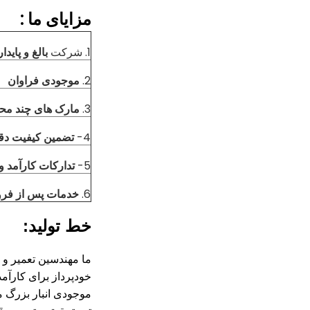
مزایای
ما
:
1. شرکت
بالغ و پایدار
2.
موجودی فراوان
3.
مارک های چند م
4-
تضمین کیفیت دق
5-
تدارکات کارآمد و
6.
خدمات پس از فر
خط تولید:
ما مهندسین تعمیر و نگهداری 
خودپرداز برای کارآمد 
موجودی انبار بزرگ م