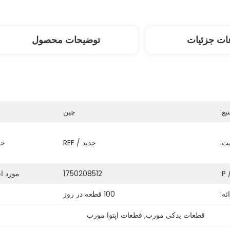
ات جزئیات
توضیحات محصول
ع:
چين
ت:
جدید / REF
حم
P /
1750208512
مورد اس
ئه:
100 قطعه در روز
قطعات یدکی مورب
, 
قطعات اپتوا مورب