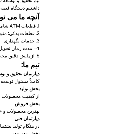
تیم تحقیق و توسعه ق
داشتیم دستگاه قصه ا
آنچه ما می توا
1. قطعات ATM شامل NCR ، Wincor ، Diebold ، NMD ، Hyosung ، ect.
2. قطعات یدکی: منبع تغذیه ، برد کامپیوتر ، پرینتر ، کارت خوان ، LCD ، EPP ، کاست ، کمربند ، غلتک ، شافت و ...
3. خدمات نگهداری
4- مدت زمان تحویل کوتاه: بیشتر قطعات موجود است
5. آزمایش دقیق محصولات
تیم ما:
دپارتمان تحقیق و تو
کاملاً مسئول توسعه
بخش تولید
از کیفیت محصولات و
بخش فروش
بهترین محصولات و خد
دپارتمان فنی
در هنگام تولید پشتیب
بخش مدیریت