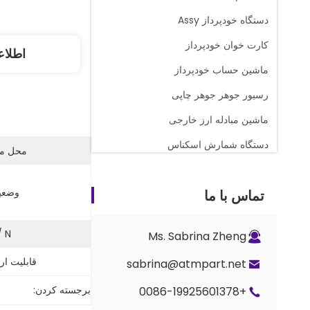
دستگاه خودپرداز Assy
کارت خوان خودپرداز
اطلاع
ماشین حساب خودپرداز
رسیور جوهر جوهر چاپی
ماشین مبادله ارز خارجی
دستگاه شمارش اسکناس
محل منب
قطعات یدکی گلوری
وضعی
تماس با ما
کاسه ي پول نقد از دستگاه صراف
قطعات قفل و کلید
 N:
Ms. Sabrina Zheng
قطعات شمارنده G+D BPS C5
قابلیت ارا
sabrina@atmpart.net
برجسته کردن:
+0086-19925601378