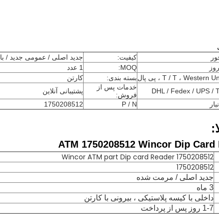
ور
کیفیت:
جدید اصلی / عمومی جدید / ب
MOQ:
1 عدد
T / T ، Western  ، پی پال
بسته بندی:
کارتن
خدمات پس از
DHL / Fedex / UPS /
پشتیبانی آنلاین
فروش:
بار
P / N
1750208512
:
Wincor ATM part Dip card Reader 1750208512
1750208512
جدید اصلی / مرمت شده
3 ماه
داخلی با کیسه پلاستیکی ، بیرونی با کارتن
1-7 روز پس از پرداخت