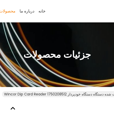
خانه
درباره ما
محصولات
جزئیات محصولات
 دستگاه خودپرداز Wincor Dip Card Reader 1750208512