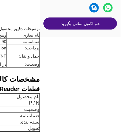
هم اکنون تماس بگیرید
توضیحات دقیق محصول
نام تجاری:
وینچ
ضمانتنامه:
90 روز
پرداخت:
Union
حمل و نقل:
 TNT
وضعیت:
در ان
مشخصات کالا
قطعات ATM 1750208512 Wincor Dip Card Reader
نام محصول
P / N
وضعیت
ضمانتنامه
بسته بندی
تحویل