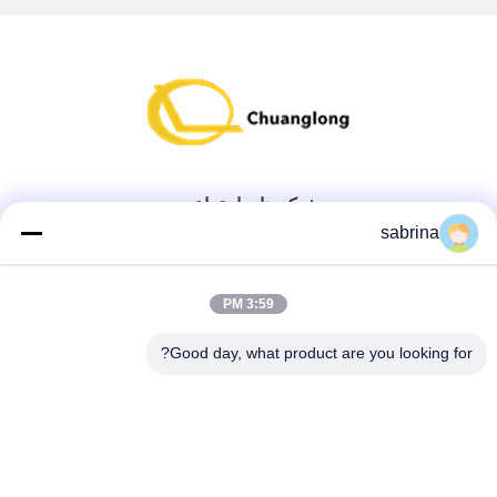
شبکه های اجتماعی
sabrina
تماس سریع
3:59 PM
تلفن
Good day, what product are you looking for?
86--18138781425-8619925601378
ایمیل
ivy@atmpart.net
آدرس