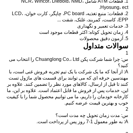
1. قطعات ATM شامل NCR، Wincor، Diebold، NMD،
Hyosung، ect.
2. قطعات: منبع تغذیه، PC board، چاپگر، کارت خوان، LCD،
EPP، کاست، کمربند، غلتک، شفت ...
3. خدمات تعمیر و نگهداری
4. زمان تحویل کوتاه: اکثر قطعات موجود است
5. آزمون دقیق محصولات
سوالات متداول
1
س: چرا شما شرکت پکن Chuanglong Co.، Ltd را انتخاب می
کنید؟
A: از آنجا که ما یک شرکت با یک تیم تجربه فروش غنی است، با
مهندسین حرفه ای که می توانند برای قسمت های ماژول تست
کنند تا قبل از ارسال، کالاهای مورد نظر را تضمین کنند.
علاوه بر
این، خدمات پس از فروش ما قابل اعتماد است.
علاوه بر این، ما
کارخانه خودمان را داریم، ما می توانیم محصول شما را با کیفیت
خوب و بهترین قیمت عرضه کنیم.
2
س: مدت زمان تحویل چه مدت است؟
A: به طور معمول 1-7 روز پس از پرداخت است.