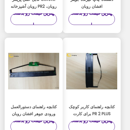
افشان روبان
روبان، PR2 روبان آشپزخانه
بهترین قیمت رو بدست
بهترین قیمت رو بدست
604001005076 P / N
داخلی در داخل
نوار رنگ سیاه
بیار
بیار
کتابچه راهنمای کاربر کوچک
کتابچه راهنمای دستورالعمل
PR 2 PLUS برای کارت
ورودی جوهر افشان روبان
بهترین قیمت رو بدست
بهترین قیمت رو بدست
نقدی برای فرودگاه
سری PR سازگار با 3 ماه
گارانتی