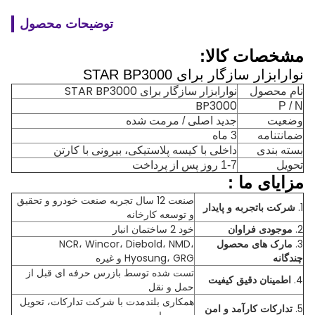
توضیحات محصول
مشخصات کالا:
نوارابزار سازگار برای STAR BP3000
نوارابزار سازگار برای STAR BP3000
نام محصول
BP3000
P / N
وضعیت
جدید اصلی / مرمت شده
ضمانتنامه
3 ماه
بسته بندی
داخلی با کیسه پلاستیکی، بیرونی با کارتن
تحویل
1-7 روز پس از پرداخت
مزایای
ما
:
صنعت 12 سال تجربه صنعت خودرو و تحقیق
1.
شرکت باتجربه و پایدار
و توسعه کارخانه
2.
موجودی فراوان
خود 2 ساختمان انبار
3.
مارک های محصول
NCR، Wincor، Diebold، NMD،
چندگانه
Hyosung، GRG و غیره
تست شده توسط بازرس حرفه ای قبل از
4.
اطمینان دقیق کیفیت
حمل و نقل
همکاری بلندمدت با شرکت تدارکات، تحویل
5.
تدارکات کارآمد و امن