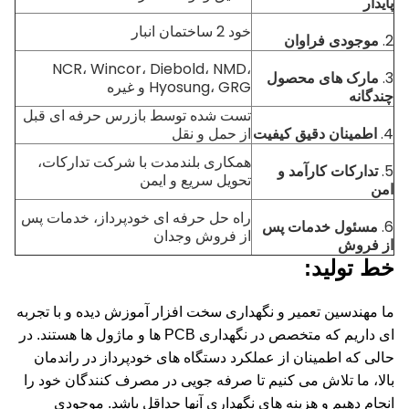
پایدار
خود 2 ساختمان انبار
2.
موجودی فراوان
NCR، Wincor، Diebold، NMD،
3.
مارک های محصول
Hyosung، GRG و غیره
چندگانه
تست شده توسط بازرس حرفه ای قبل
4.
اطمینان دقیق کیفیت
از حمل و نقل
همکاری بلندمدت با شرکت تدارکات،
5.
تدارکات کارآمد و
تحویل سریع و ایمن
امن
راه حل حرفه ای خودپرداز، خدمات پس
6.
مسئول خدمات پس
از فروش وجدان
از فروش
خط تولید:
ما مهندسین تعمیر و نگهداری سخت افزار آموزش دیده و با تجربه
ای داریم که متخصص در نگهداری PCB ها و ماژول ها هستند.
در
حالی که اطمینان از عملکرد دستگاه های خودپرداز در راندمان
بالا، ما تلاش می کنیم تا صرفه جویی در مصرف کنندگان خود را
انجام دهیم و هزینه های نگهداری آنها حداقل باشد.
موجودی