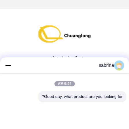
شبکه های اجتماعی
sabrina
تماس سریع
9:44 AM
تلفن
Good day, what product are you looking for?
86--18138781425-8619925601378
ایمیل
ivy@atmpart.net