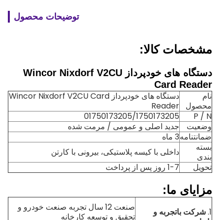
توضیحات محصول
مشخصات کالا:
دستگاه های خودپرداز Wincor Nixdorf V2CU
Card Reader
نام
دستگاه های خودپرداز Wincor Nixdorf V2CU Card
محصول
Reader
01750173205/1750173205
P / N
وضعیت
جدید اصلی و عمومی / مرمت شده
ضمانتنامه
3 ماه
بسته
داخلی با کیسه پلاستیکی، بیرونی با کارتن
بندی
تحویل
1-7 روز پس از پرداخت
مزایای ما:
صنعت 12 سال تجربه صنعت خودرو و
1.
شرکت باتجربه و
تحقیق و توسعه کارخانه