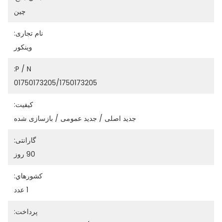
چين
نام تجاری:
وینکور
P / N:
01750173205/1750173205
کیفیت:
جدید اصلی / جدید عمومی / بازسازی شده
گارانتی:
90 روز
کشورهاي:
1 عدد
پرداخت: