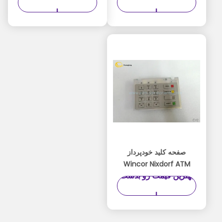
Thermal Journal TP06
Core i5-4570TE
بیار
بیار
01750110043
2.70Ghz 2 GB RAM
Windows 10 Ready
صفحه کلید خودپرداز
Wincor Nixdorf ATM
بهترین قیمت رو بدست
Parts EPPV6
01750159341 1750159341
بیار
نسخه انگلیسی