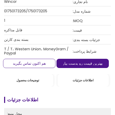
Wincor
نام تجاری:
01750173205/1750173205
شماره مدل:
1
MOQ:
قابل مذاکره
قیمت:
بسته بندی کارتن
جزئیات بسته بندی:
T / T، Western Union، MoneyGram /
شرایط پرداخت:
Paypal
بهترین قیمت رو بدست بیار
هم اکنون تماس بگیرید
اطلاعات جزئیات
توضیحات محصول
اطلاعات جزئیات
محل منبع: