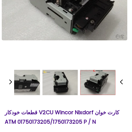
کارت خوان V2CU Wincor Nixdorf قطعات خودکار
ATM 01750173205/1750173205 P / N