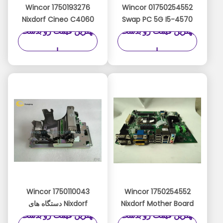
1750193276 Wincor
01750254552 Wincor
Nixdorf Cineo C4060
Swap PC 5G I5-4570
بهترین قیمت رو بدست
بهترین قیمت رو بدست
PC AMT ارتقاء
ATM Parts Main
Module Head W.Drive
Windows10 Migration
بیار
بیار
Swap مادربرد
01750193276
1750293439
1750254552
1750110043 Wincor
1750254552 Wincor
Nixdorf Mother Board
Nixdorf دستگاه های
بهترین قیمت رو بدست
بهترین قیمت رو بدست
Pentium Core i5 Intel
خودپرداز 2050X