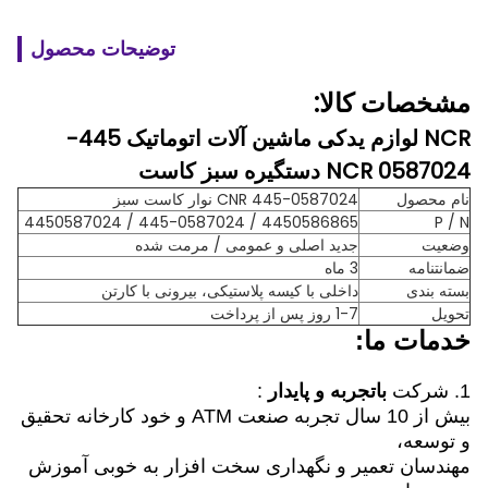
توضیحات محصول
مشخصات کالا:
NCR لوازم یدکی ماشین آلات اتوماتیک 445-
0587024 NCR دستگیره سبز کاست
نام محصول
445-0587024 CNR نوار کاست سبز
4450586865 / 445-0587024 / 4450587024
P / N
وضعیت
جدید اصلی و عمومی / مرمت شده
ضمانتنامه
3 ماه
بسته بندی
داخلی با کیسه پلاستیکی، بیرونی با کارتن
تحویل
1-7 روز پس از پرداخت
خدمات ما:
1. شرکت
باتجربه و پایدار
:
بیش از 10 سال تجربه صنعت ATM و خود کارخانه تحقیق
و توسعه،
مهندسان تعمیر و نگهداری سخت افزار به خوبی آموزش