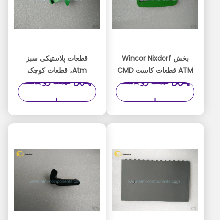
بخش Wincor Nixdorf
قطعات پلاستیکی سبز
ATM قطعات کاست CMD
Atm، قطعات کوچک
بهترین قیمت رو بدست
بهترین قیمت رو بدست
شاخص 1750056651 - 09
Wincor Atm آسان برای
نصب
بیار
بیار