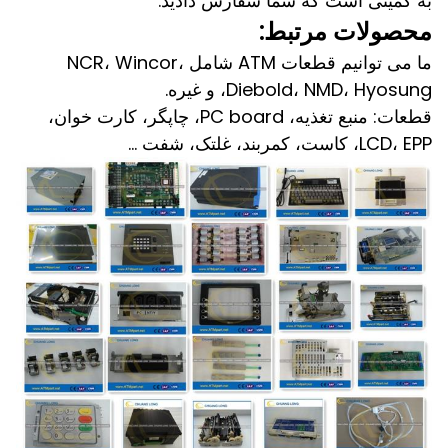
به کمیتی است که شما سفارش دادید.
محصولات مرتبط:
ما می توانیم قطعات ATM شامل NCR، Wincor،
Diebold، NMD، Hyosung، و غیره.
قطعات: منبع تغذیه، PC board، چاپگر، کارت خوان،
LCD، EPP، کاست، کمربند، غلتک، شفت ...