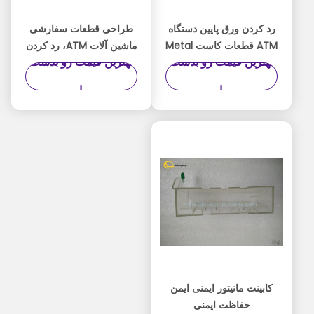
رد کردن ورق پایین دستگاه
طراحی قطعات سفارشی
ATM قطعات کاست Metal
ماشین آلات ATM، رد کردن
بهترین قیمت رو بدست
بهترین قیمت رو بدست
Material 1750041941
کاست Black Wincor
Nixdorf Atm Parts
Model
بیار
بیار
کابینت مانیتور ایمنی ایمن
حفاظت ایمنی