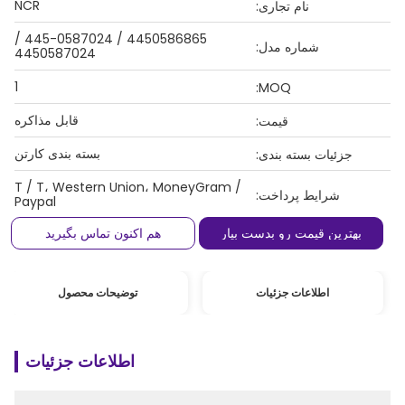
NCR
نام تجاری:
4450586865 / 445-0587024 /
شماره مدل:
4450587024
1
MOQ:
قابل مذاکره
قیمت:
بسته بندی کارتن
جزئیات بسته بندی:
T / T، Western Union، MoneyGram /
شرایط پرداخت:
Paypal
بهترین قیمت رو بدست بیار
هم اکنون تماس بگیرید
اطلاعات جزئیات
توضیحات محصول
اطلاعات جزئیات